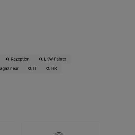
Rezeption
LKW-Fahrer
agazineur
IT
HR