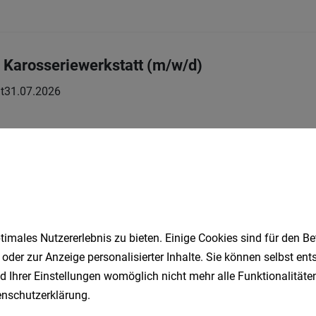
r Karosseriewerkstatt (m/w/d)
t
31.07.2026
rschein C + CQC (m/w/d)
Vollzeit
17.07.2026
bH
imales Nutzererlebnis zu bieten. Einige Cookies sind für den Be
 oder zur Anzeige personalisierter Inhalte. Sie können selbst en
d Ihrer Einstellungen womöglich nicht mehr alle Funktionalitäten
r (m/w/d)
nschutzerklärung
.
Vollzeit
11.07.2026