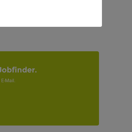
Bozen
Jobfinder.
 E-Mail.