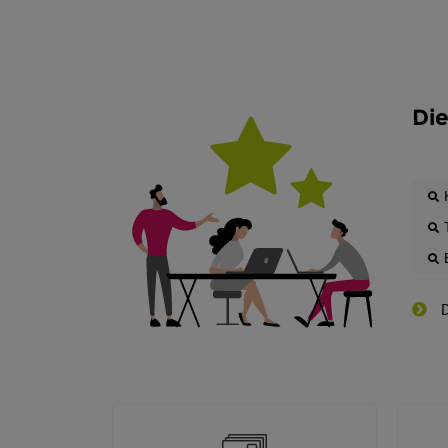
Die
D