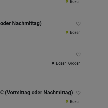
Bozen
Burggr
Eisackt
g oder Nachmittag)
Pustert
Salten-
Bozen
Schler
Vinsch
Wippta
Bozen, Gröden
Überet
Unterl
Trentino
restliche
CQC (Vormittag oder Nachmittag)
Italien
Bozen
Österreic