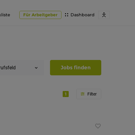
liste
Für Arbeitgeber
Dashboard
Jobs finden
rufsfeld
1
Region
Südtirol
Bozen