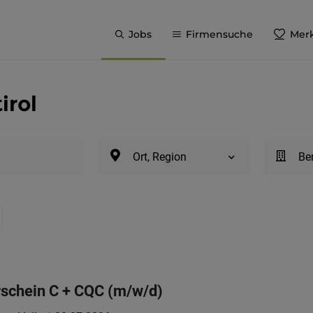
Jobs
Firmensuche
Merk
irol
Ort, Region
Be
rschein C + CQC (m/w/d)