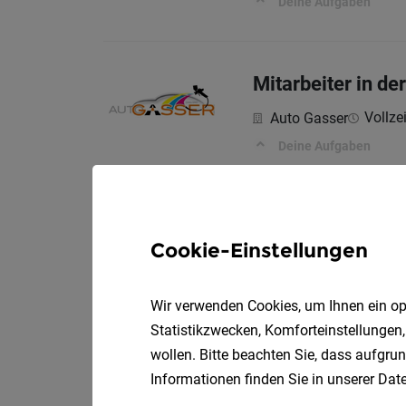
Deine Aufgaben
Mitarbeiter in de
Vollzei
Auto Gasser
Deine Aufgaben
Fahrer mit Führe
Cookie-Einstellungen
Gasser Logistic Gm
Deine Aufgaben
Wir verwenden Cookies, um Ihnen ein opt
Statistikzwecken, Komforteinstellungen,
wollen. Bitte beachten Sie, dass aufgrun
Transportmanage
Informationen finden Sie in unserer
Date