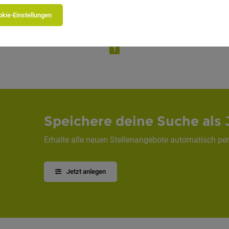
bH
kie-Einstellungen
1
Speichere deine Suche als 
Erhalte alle neuen Stellenangebote automatisch per
Jetzt anlegen