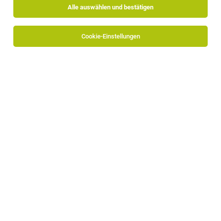
Jobfinder.
Alle auswählen und bestätigen
Erhalte alle neuen Stellenangebote automatisch
Cookie-Einstellungen
per E-Mail.
Jetzt anlegen