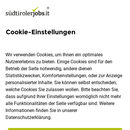
Cookie-Einstellungen
Lagerist:in / Magazineur:in
(m/w/d)
Wir verwenden Cookies, um Ihnen ein optimales
Nutzererlebnis zu bieten. Einige Cookies sind für den
Rabensteiner GmbH
Betrieb der Seite notwendig, andere dienen
Statistikzwecken, Komforteinstellungen, oder zur Anzeige
personalisierter Inhalte. Sie können selbst entscheiden,
Brixen
Vollzeit
05.08.2026
welche Cookies Sie zulassen wollen. Bitte beachten Sie,
dass aufgrund Ihrer Einstellungen womöglich nicht mehr
alle Funktionalitäten der Seite verfügbar sind. Weitere
Zur Unterstützung unseres Teams an unserem Standort in
Informationen finden Sie in unserer
Brixen (IT) suchen wir ab sofort eine:n
Datenschutzerklärung
.
LAGERIST:IN |