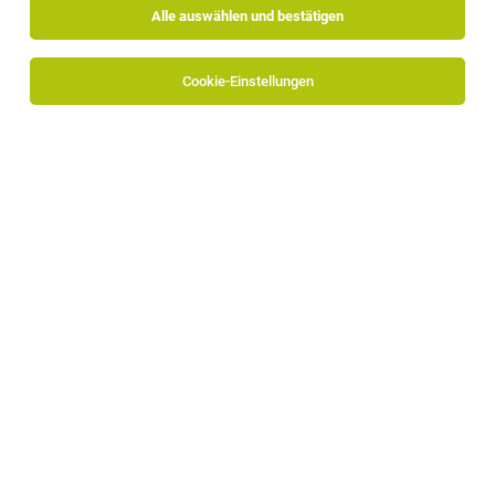
Alle auswählen und bestätigen
Alle Filter
Eisacktal
Cookie-Einstellungen
Die Stellenanzeige
Front Office Mitarbeiter
Tourismusbüro (m/w/d)
in
St. Peter, Villnöss
bei
Tourismusgenossenschaft Odles ist leider nicht mehr
verfügbar oder wurde neu ausgeschrieben.
TOP-JOB
Vertriebsmitarbeiter:in im Außen- und
Innendienst (m/w/d)