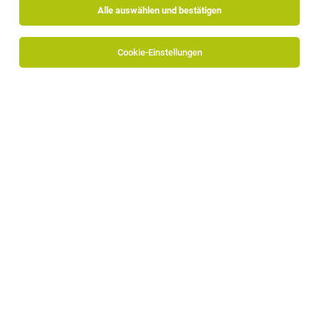
Alle auswählen und bestätigen
Alle Filter
Bozen
Cookie-Einstellungen
Die Stellenanzeige
Front Office Mitarbeiter/in
in
Bozen
bei
HDT GmbH ist leider nicht mehr verfügbar oder wurde neu
ausgeschrieben.
TOP-JOB
IT-Systemtechniker (m/w/d) in Vollzeit
Bozen
30.07.2026
Vollzeit
ICIT Software
Das erwartet dich: