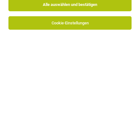
Alle auswählen und bestätigen
Sortieren
30 Jobs
Cookie-Einstellungen
Mitarbeiter/in Ersatzteillager
Siebeneich, Terlan
24.07.2026
Vollzeit
CARMAN GmbH
Stellenbeschreibung: