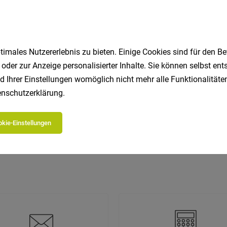
 beliebtesten Jobs in Südtirol
imales Nutzererlebnis zu bieten. Einige Cookies sind für den Be
 oder zur Anzeige personalisierter Inhalte. Sie können selbst en
d Ihrer Einstellungen womöglich nicht mehr alle Funktionalitäten
Koch
Hotel
Marketing
Hausmeister
Fahrer
nschutzerklärung
.
Tourismus
Reinigungskraft
Büro
Patissier
M
Buchhalter
kie-Einstellungen
ie beliebtesten Job-Suchen in Südtirol