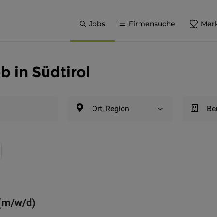
Jobs
Firmensuche
Merk
b in Südtirol
Ort, Region
Be
 (m/w/d)