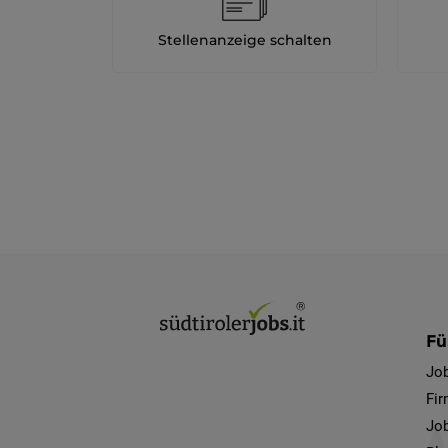
Stellenanzeige schalten
Fü
Jo
Fi
Job