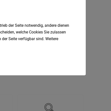
Internatio
Berufsfeld
trieb der Seite notwendig, andere dienen
tscheiden, welche Cookies Sie zulassen
Anstellungsa
 der Seite verfügbar sind. Weitere
Rezeption
LKW-Fahrer
Als Jobfinder spe
agazineur
IT
HR
Jobs
der
letzten
24
Stunden
italienische
Jobs