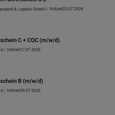
Vollzeit
25.07.2026
ansport & Logistic GmbH
rschein C + CQC (m/w/d)
Vollzeit
17.07.2026
bH
rschein B (m/w/d)
Vollzeit
29.07.2026
bH