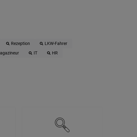
Rezeption
LKW-Fahrer
agazineur
IT
HR