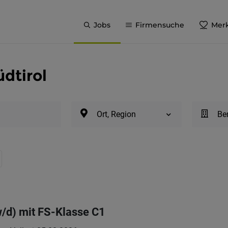
Jobs
Firmensuche
Merk
üdtirol
Ort, Region
Be
/d) mit FS-Klasse C1