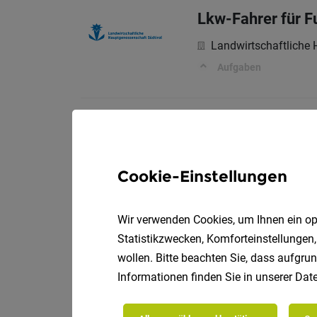
Lkw-Fahrer für Fu
Landwirtschaftliche 
Aufgaben
Lagerarbeiter (m
Vollz
A. Loacker AG
Cookie-Einstellungen
Lagermitarbeiter (m/
Wir verwenden Cookies, um Ihnen ein opt
Statistikzwecken, Komforteinstellungen,
Teammitglied (m
wollen. Bitte beachten Sie, dass aufgrun
Informationen finden Sie in unserer
Date
Vo
TechnoAlpin AG
Dein Aufgabenbereic