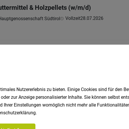
ttermittel & Holzpellets (w/m/d)
Vollzeit
28.07.2026
Hauptgenossenschaft Südtirol
/w/d)
eit
30.07.2026
w/d)
imales Nutzererlebnis zu bieten. Einige Cookies sind für den Be
 oder zur Anzeige personalisierter Inhalte. Sie können selbst en
/w/d) CNC-Fertigung & Automatisierung
d Ihrer Einstellungen womöglich nicht mehr alle Funktionalitäten
nschutzerklärung
.
llzeit
15.07.2026
h