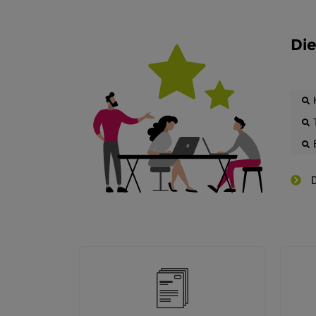
Die
D