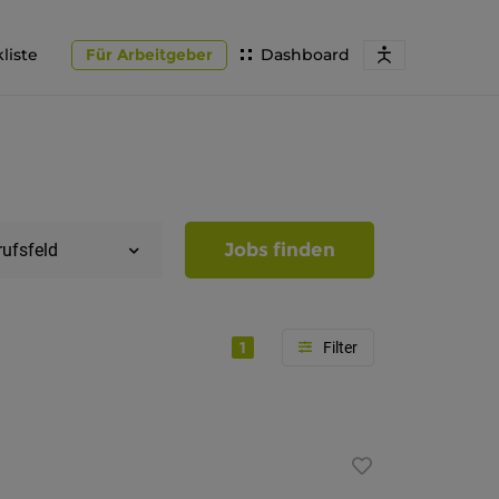
liste
Für Arbeitgeber
Dashboard
Jobs finden
rufsfeld
1
Region
Südtirol
Bozen