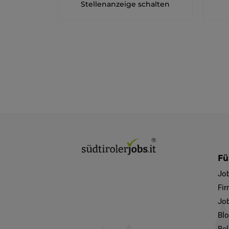
Stellenanzeige schalten
Fü
Jo
Fi
Job
Bl