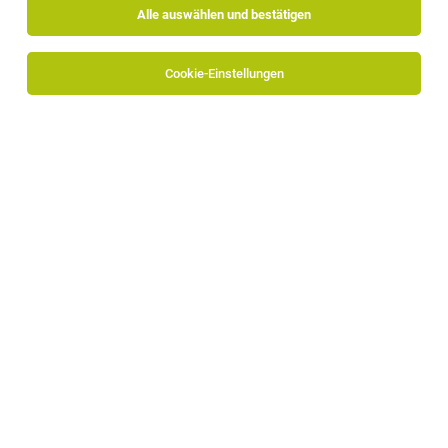
Alle auswählen und bestätigen
Sortieren
30 Jobs
Cookie-Einstellungen
Financial Analyst (Energiesektor)
Bozen
30.07.2026
Vollzeit
AccuVolt GmbH
Über uns
Praktikum mit Abschlussarbeit –