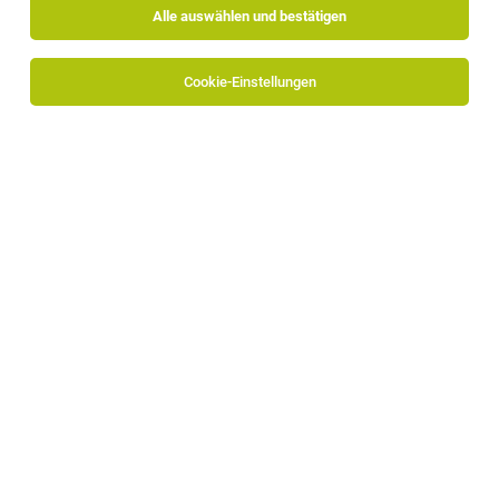
Alle auswählen und bestätigen
Cookie-Einstellungen
Mitarbeiter Lieferanten- & Prozessqualität
(m/w/d)
Bruneck
19.07.2026
Vollzeit
GKN Driveline Bruneck AG
Das erwartet dich: