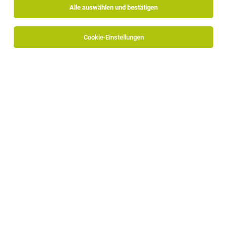
Alle auswählen und bestätigen
Sortieren
30 Jobs
Cookie-Einstellungen
Senior Art Director (m/w/d)
Meran
19.07.2026
Vollzeit
Werbecompany Meran
Einstieg:
Team Lead Medien Design*
Bozen, Lana
04.08.2026
Vollzeit