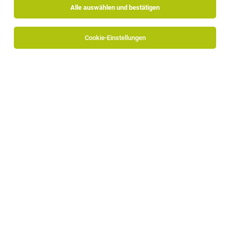
Alle auswählen und bestätigen
Sortieren
30 Jobs
Cookie-Einstellungen
CNC-Maschinen Mitarbeiter:in (m/w/d)
Seis am Schlern
26.07.2026
Vollzeit
RIER - Crafting Interiors
Was du mitbringst: