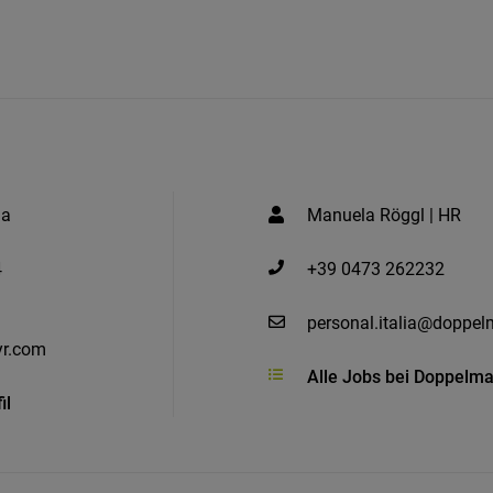
ia
Manuela Röggl | HR
4
+39 0473 262232
personal.italia@doppe
r.com
Alle Jobs bei Doppelmay
il