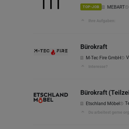
MEBART
TOP-JOB
Ihre Aufgaben:
Bürokraft
V
M-Tec Fire GmbH
Interesse?
Bürokraft (Teilze
Te
Etschland Möbel
Du arbeitest gerne or