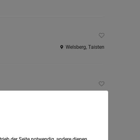
Welsberg, Taisten
Vahrn
trieb der Seite notwendig, andere dienen