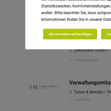
Statistikzwecken, Komforteinstellungen,
DAIMLER TRUCK - Da
wollen. Bitte beachten Sie, dass aufgrun
Was sind deine Aufga
Informationen finden Sie in unserer
Date
Alle auswählen und bestätigen
Coo
Buchhalter (m/w
Zirkonzahn GmbH
Deine Mission
Verwaltungsmitarb
Vo
Tonon & Merolla
Ihr Profil: