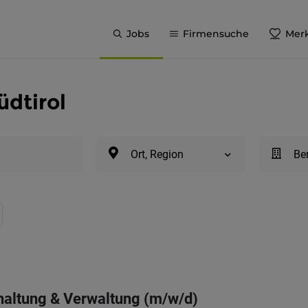
Jobs
Firmensuche
Merk
üdtirol
Ort, Region
Be
haltung & Verwaltung (m/w/d)