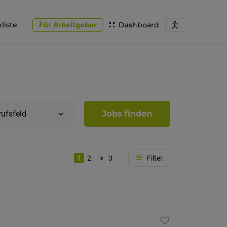
liste
Für Arbeitgeber
Dashboard
Jobs finden
rufsfeld
1
2
3
Region
Südtirol
Bozen