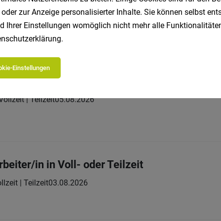
 oder zur Anzeige personalisierter Inhalte. Sie können selbst en
Vollzeit
05.08.2026
imler Buses
d Ihrer Einstellungen womöglich nicht mehr alle Funktionalitäten
ben?
nschutzerklärung
.
kie-Einstellungen
)
Vollzeit | Teilzeit
05.08.2026
eiter/in in Voll- oder Teilzeit
llzeit | Teilzeit
03.08.2026