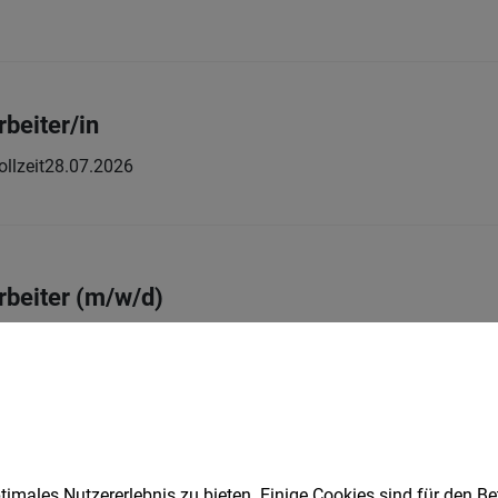
beiter/in
ollzeit
28.07.2026
beiter (m/w/d)
Vollzeit
23.07.2026
tellte:r (m/w/d)
imales Nutzererlebnis zu bieten. Einige Cookies sind für den Be