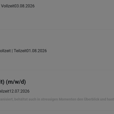
Vollzeit
03.08.2026
ollzeit | Teilzeit
01.08.2026
it) (m/w/d)
ilzeit
12.07.2026
ganisiert, behältst auch in stressigen Momenten den Überblick und ha