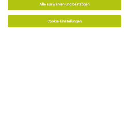
Alle auswählen und bestätigen
Cookie-Einstellungen
Mitarbeiter:in Labor (m/w/d)
Bozen
05.08.2026
Vollzeit
Mila - Bergmilch Südtirol
Deine Aufgaben:
High Potential Employee for Quality