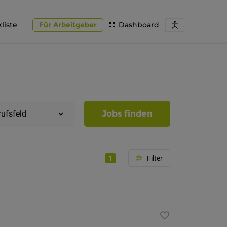
liste
Für Arbeitgeber
Dashboard
Jobs finden
rufsfeld
1
Region
Südtirol
Bozen