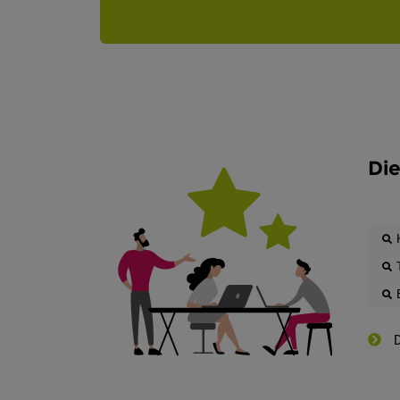
Die
D