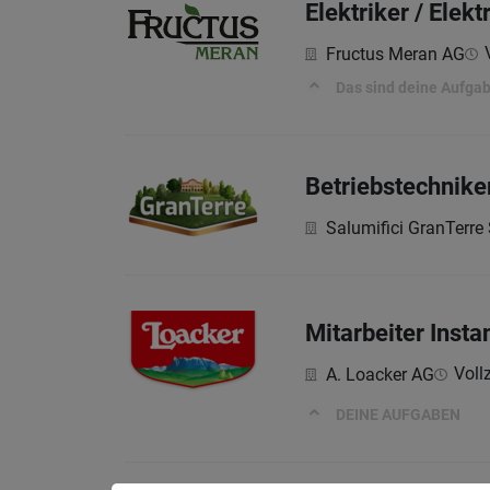
Elektriker / Elek
Fructus Meran AG
Das sind deine Aufga
Betriebstechniker
Salumifici GranTerre 
Mitarbeiter Inst
Vollz
A. Loacker AG
DEINE AUFGABEN