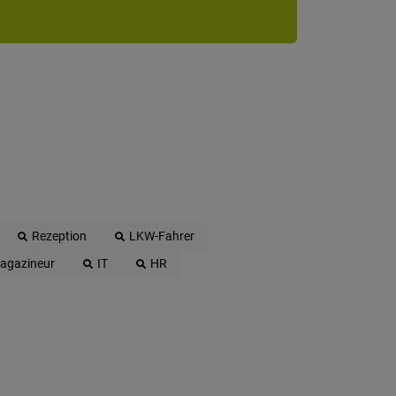
Rezeption
LKW-Fahrer
agazineur
IT
HR