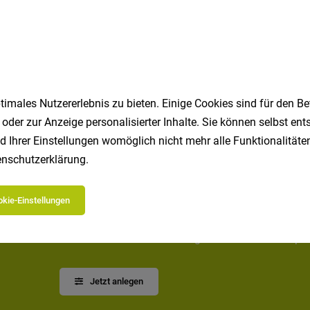
 für die Instandhaltung (m/w/d)
eit
18.07.2026
 die Instandhaltung (m/w/d)
imales Nutzererlebnis zu bieten. Einige Cookies sind für den Be
1
 oder zur Anzeige personalisierter Inhalte. Sie können selbst en
d Ihrer Einstellungen womöglich nicht mehr alle Funktionalitäten
nschutzerklärung
.
kie-Einstellungen
Speichere deine Suche als 
Erhalte alle neuen Stellenangebote automatisch per
Jetzt anlegen