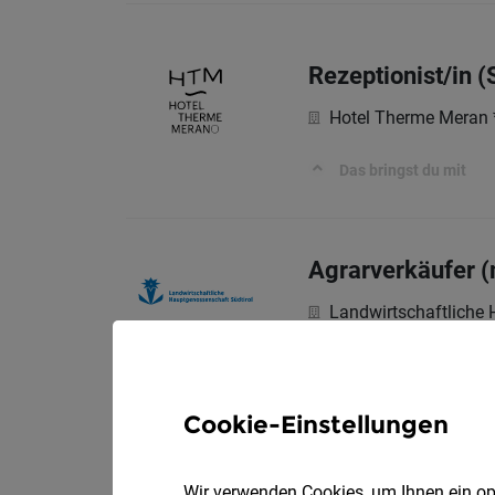
Rezeptionist/in (
Hotel Therme Meran 
Das bringst du mit
Agrarverkäufer 
Landwirtschaftliche 
Das bringst du mit
Cookie-Einstellungen
Mitarbeiter für d
V
Hans Zipperle AG
Wir verwenden Cookies, um Ihnen ein opt