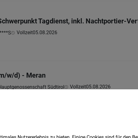
Schwerpunkt Tagdienst, inkl. Nachtportier-Ver
Vollzeit
05.08.2026
****S
(m/w/d) - Meran
Vollzeit
05.08.2026
Hauptgenossenschaft Südtirol
ie Energiezentrale (m/w/d)
ollzeit
05.08.2026
imales Nutzererlebnis zu bieten. Einige Cookies sind für den Be