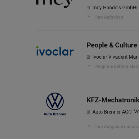
mey Handels GmbH
Ihre Aufgaben
People & Culture D
Ivoclar Vivadent Ma
People & Culture als 
KFZ-Mechatronik
Vo
Auto Brenner AG
Ihre Aufgaben umfass