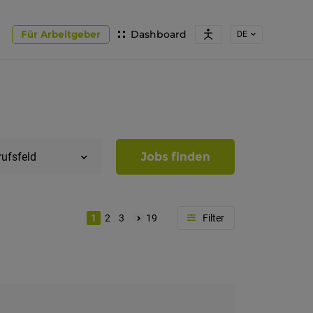
Für Arbeitgeber
Dashboard
DE
Jobs finden
rufsfeld
1
2
3
19
Region
Südtirol
Bozen