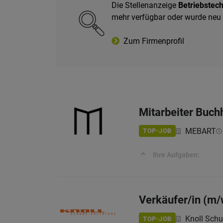
Die Stellenanzeige
Betriebstec
mehr verfügbar oder wurde neu
Zum Firmenprofil
Mitarbeiter Buch
MEBART
TOP-JOB
Ihre Aufgaben:
Verkäufer/in (m/w
Knoll Schuh
TOP-JOB