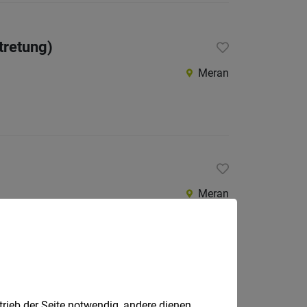
tretung)
Meran
Meran
Meran
trieb der Seite notwendig, andere dienen