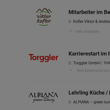
Mitarbeiter im B
Kofler Viktor & Andr
IHRE Aufgaben:
Karrierestart im
Vol
Torggler GmbH
Dein Einstieg bei uns
Lehrling Küche / 
ALPIANA – green luxu