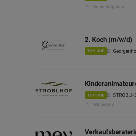
Deine Aufgaben
2. Koch (m/w/d)
Georgenho
TOP-JOB
Kinderanimateur/
STROBLHO
TOP-JOB
Wir bieten:
Verkaufsberaterin