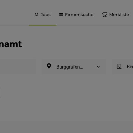
Jobs
Firmensuche
Merkliste
enamt
Be
Burggrafenamt