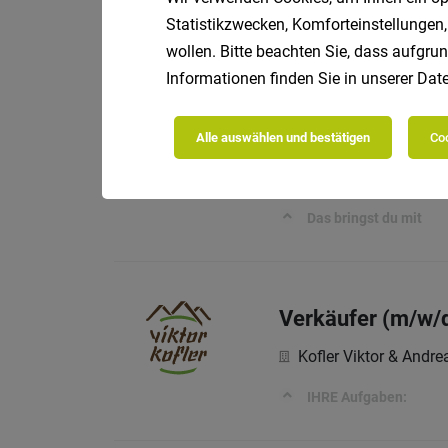
Statistikzwecken, Komforteinstellungen,
Wer wir sind
wollen. Bitte beachten Sie, dass aufgrun
Informationen finden Sie in unserer
Date
Chef de Partie (m
Alle auswählen und bestätigen
Coo
Hotel Therme Meran 
Das bringst du mit
Verkäufer (m/w/
Kofler Viktor & Andr
IHRE Aufgaben: