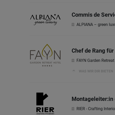
Commis de Servic
ALPIANA – green luxu
Chef de Rang für
FAYN Garden Retreat
WAS WIR DIR BIETEN
Montageleiter:in
RIER - Crafting Interio