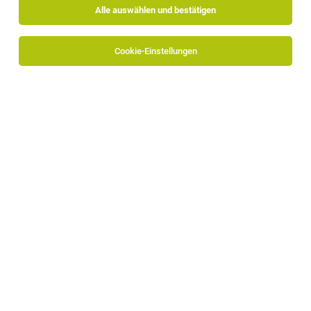
Alle auswählen und bestätigen
Sortieren
30 Jobs
Cookie-Einstellungen
Betriebselektriker (m/w)
Bruneck
15.07.2026
Vollzeit
Tuchfabrik Moessmer AG
Aufgabengebiet:
Betriebselektriker (m/w)