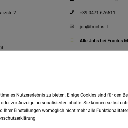
rzstr. 2
+39 0471 676511
job@fructus.it
Alle Jobs bei Fructus 
il
Ähnliche Jobs
imales Nutzererlebnis zu bieten. Einige Cookies sind für den Be
 oder zur Anzeige personalisierter Inhalte. Sie können selbst en
d Ihrer Einstellungen womöglich nicht mehr alle Funktionalitäten
 auch als Lehrling (m/w/d)
nschutzerklärung
.