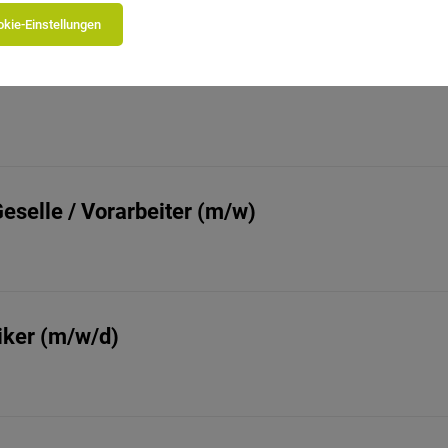
kie-Einstellungen
Geselle / Vorarbeiter (m/w)
riker (m/w/d)