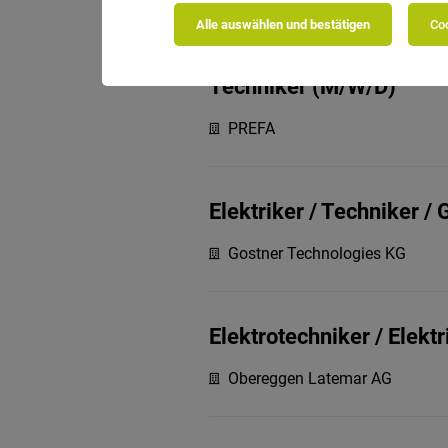
FARKO
Alle auswählen und bestätigen
Coo
Techniker (M/W/D)
PREFA
Elektriker / Techniker / 
Gostner Technologies KG
Elektrotechniker / Elekt
Obereggen Latemar AG