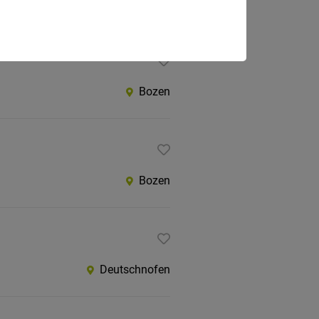
Lajen
Bozen
Bozen
Deutschnofen