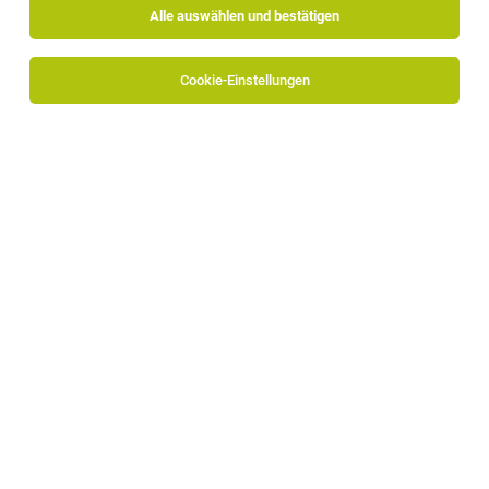
Alle auswählen und bestätigen
Sortieren
30 Jobs
Cookie-Einstellungen
Fachkraft für Mechatronik/ Elektrofachkraft
(m/w/d)
Bruneck
25.07.2026
Vollzeit
Mila - Bergmilch Südtirol
Deine Aufgaben – Hier bist du nicht nur Teil des Systems.
Du verbesserst es.