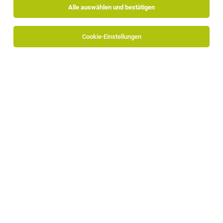
Alle auswählen und bestätigen
Sortieren
30 Jobs
Cookie-Einstellungen
Bedienung (m/w/d)
Rodeneck
07.08.2026
Vollzeit
Naturhotel RUNA
Wir bieten