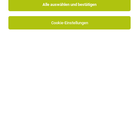
Alle auswählen und bestätigen
Cookie-Einstellungen
Corporate Content Specialist (m/w/d)
Bozen, Innsbruck
09.07.2026
Vollzeit
BBT - Brenner Basistunnel
Ihr Aufgabengebiet: