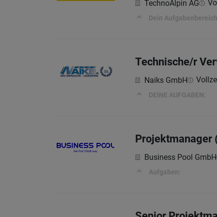
Vo
TechnoAlpin AG
Dein Aufgabenbereic
Technische/r Ver
Vollze
Naiks GmbH
DEINE AUFGABEN:
Projektmanager (
Business Pool GmbH
Aufgaben:
Senior Projektm