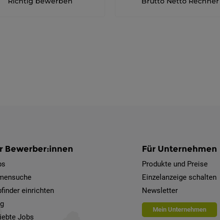
Richtig bewerben
Brutto Netto Rechner
r Bewerber:innen
Für Unternehmen
bs
Produkte und Preise
rmensuche
Einzelanzeige schalten
finder einrichten
Newsletter
og
Mein Unternehmen
iebte Jobs