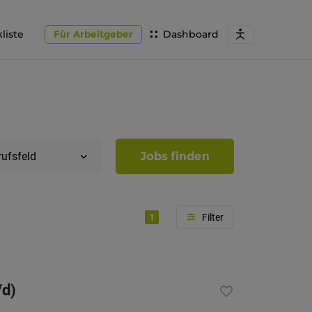
liste
Für Arbeitgeber
Dashboard
Jobs finden
rufsfeld
1
Region
Südtirol
/d)
Bozen