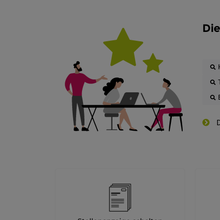
Die
D