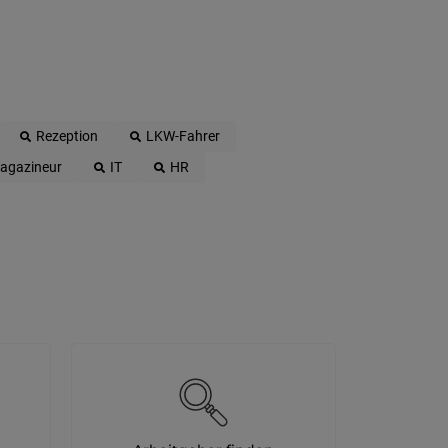
Rezeption
LKW-Fahrer
agazineur
IT
HR