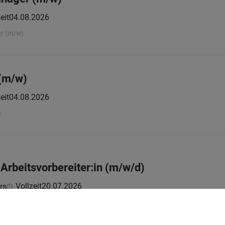
eit
04.08.2026
r (m/w)
(m/w)
eit
04.08.2026
)
& Arbeitsvorbereiter:in (m/w/d)
Vollzeit
20.07.2026
rs