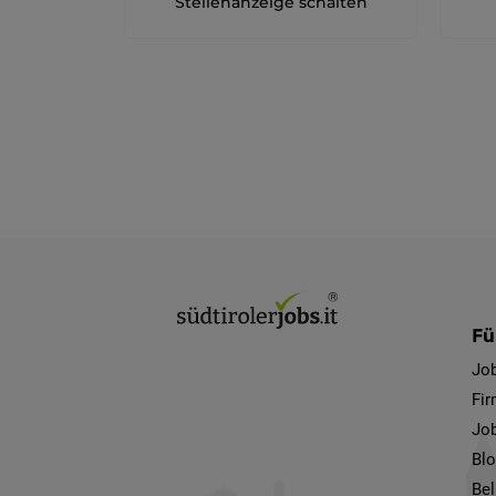
Stellenanzeige schalten
Fü
Jo
Fi
Job
Bl
Bel