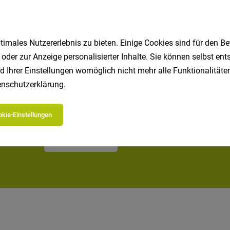
1
imales Nutzererlebnis zu bieten. Einige Cookies sind für den Be
 oder zur Anzeige personalisierter Inhalte. Sie können selbst en
d Ihrer Einstellungen womöglich nicht mehr alle Funktionalitäten
nschutzerklärung
.
Speichere deine Suche als 
Erhalte alle neuen Stellenangebote automatisch per
kie-Einstellungen
Jetzt anlegen