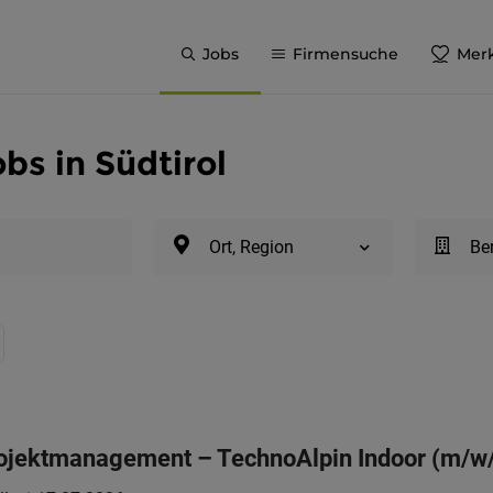
Jobs
Firmensuche
Merk
bs in Südtirol
Ort, Region
Be
ojektmanagement – TechnoAlpin Indoor (m/w