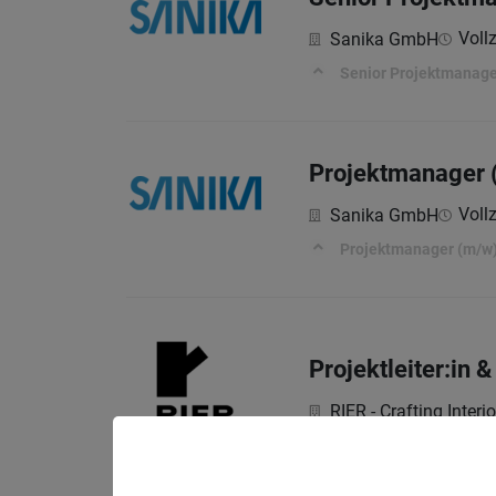
Vollz
Sanika GmbH
Senior Projektmanage
Projektmanager 
Vollz
Sanika GmbH
Projektmanager (m/w
Projektleiter:in 
RIER - Crafting Interio
Was du mitbringst: