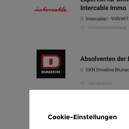
Intercable Immo
Vollzeit
1
Intercable
Firmenbeschreibung
Absolventen der 
GKN Driveline Brune
Warum GKN?
Cookie-Einstellungen