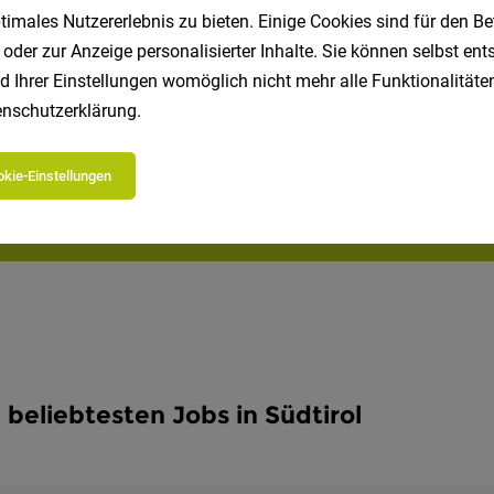
imales Nutzererlebnis zu bieten. Einige Cookies sind für den Be
Speichere deine Suche als 
 oder zur Anzeige personalisierter Inhalte. Sie können selbst en
d Ihrer Einstellungen womöglich nicht mehr alle Funktionalitäten
Erhalte alle neuen Stellenangebote automatisch per
nschutzerklärung
.
Jetzt anlegen
kie-Einstellungen
 beliebtesten Jobs in Südtirol