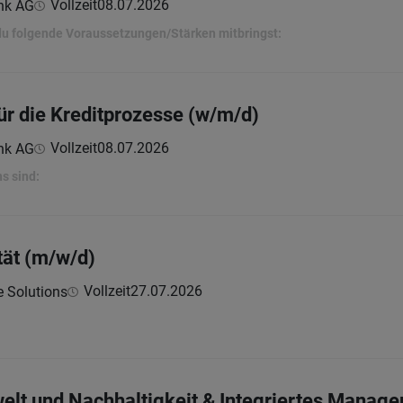
Vollzeit
08.07.2026
nk AG
 du folgende Voraussetzungen/Stärken mitbringst:
für die Kreditprozesse (w/m/d)
Vollzeit
08.07.2026
nk AG
s sind:
tät (m/w/d)
Vollzeit
27.07.2026
e Solutions
welt und Nachhaltigkeit & Integriertes Mana