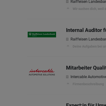
Raiffeisen Landesba
Wir suchen dich, weil
Internal Auditor 
Raiffeisen Landesba
Deine Aufgaben bei un
Mitarbeiter Quali
Intercable Automotiv
Firmenbeschreibung
Expert:in für Um