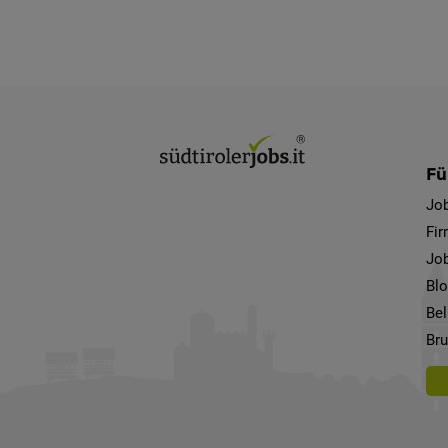
Fü
Jo
Fi
Job
Bl
Bel
Bru