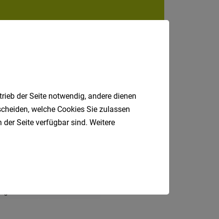
Internatio
Berufsfeld
Anstellungsa
trieb der Seite notwendig, andere dienen
Als Jobfinder spe
tscheiden, welche Cookies Sie zulassen
Jobs
 der Seite verfügbar sind. Weitere
der
letzten
24
Stunden
Rezeption
LKW-Fahrer
italienische
Jobs
agazineur
IT
HR