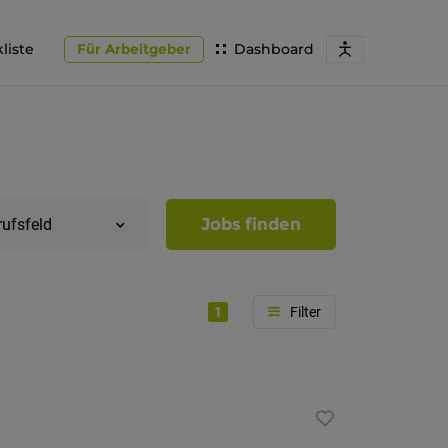
liste
Für Arbeitgeber
Dashboard
Jobs finden
rufsfeld
1
Region
Südtirol
Bozen