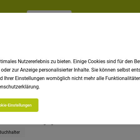
Jetzt anlegen
imales Nutzererlebnis zu bieten. Einige Cookies sind für den Be
 oder zur Anzeige personalisierter Inhalte. Sie können selbst en
d Ihrer Einstellungen womöglich nicht mehr alle Funktionalitäten
nschutzerklärung
.
 beliebtesten Jobs in Südtirol
kie-Einstellungen
Koch
Hotel
Marketing
Fahrer
Hausmeister
Tourismus
Reinigungskraft
Büro
Patissier
M
Buchhalter