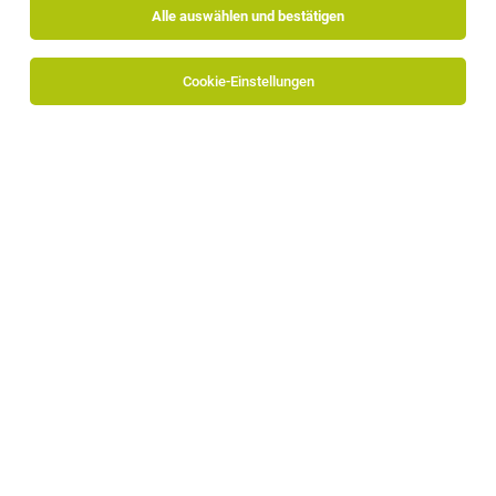
Alle auswählen und bestätigen
Sortieren
30 Jobs
Cookie-Einstellungen
Mitarbeiter/in für Arbeitseinteilung /
Monteureinteilung (m/w/d)
Eppan, Feldthurns
25.07.2026
Vollzeit
Obrist GmbH
Dein Aufgabenbereich:
Chef de Patisserie (w/m/d)