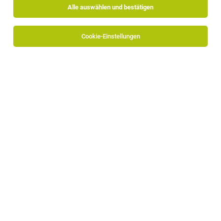
Alle auswählen und bestätigen
Sortieren
30 Jobs
Cookie-Einstellungen
Annahmeberater PKW-Werkstatt (m/w/d)
Bozen
22.07.2026
Vollzeit
Autoindustriale Mobility Group
Dein Profil
Junior Annahmeberater PKW-Werkstatt
(m/w/d)