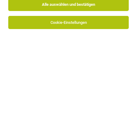
Alle auswählen und bestätigen
Sortieren
30 Jobs
Cookie-Einstellungen
TOP-JOB
Bereichsleitung für das Management der
Kleinkindertagesstätten (m/w/d)
Bruneck
03.08.2026
Vollzeit
Die Kinderfreunde Südtirol
Deine Aufgaben – Dein Beitrag zum Erfolg: