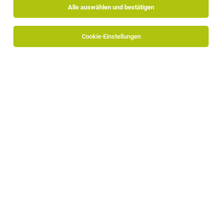
Alle auswählen und bestätigen
Sortieren
30 Jobs
Cookie-Einstellungen
Demi Chef de Rang (m/d/w)
Rasen
05.08.2026
Vollzeit | Teilzeit
Garberhof Dolomit Family
Was du mitbringen solltest: