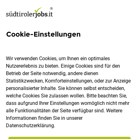
Cookie-Einstellungen
Sales International (m/w/d) –
Hightech Brandschutz-
Wir verwenden Cookies, um Ihnen ein optimales
Roboter & Löschturbinen
Nutzererlebnis zu bieten. Einige Cookies sind für den
Betrieb der Seite notwendig, andere dienen
Statistikzwecken, Komforteinstellungen, oder zur Anzeige
EmiControls
personalisierter Inhalte. Sie können selbst entscheiden,
welche Cookies Sie zulassen wollen. Bitte beachten Sie,
dass aufgrund Ihrer Einstellungen womöglich nicht mehr
Bozen
Vollzeit
07.08.2026
DE
alle Funktionalitäten der Seite verfügbar sind. Weitere
Informationen finden Sie in unserer
Datenschutzerklärung
.