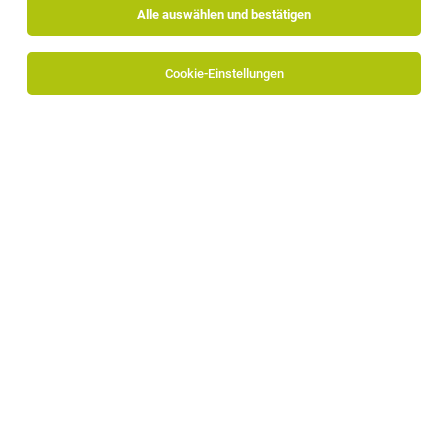
Alle auswählen und bestätigen
Cookie-Einstellungen
Enrico Giacomuzzi GmbH
Toni Ebner Straße, 7/B
39100 Bozen
www.giacomuzzi.it
Zum Firmenprofil
Manuel Mauro
+39 0471 975728