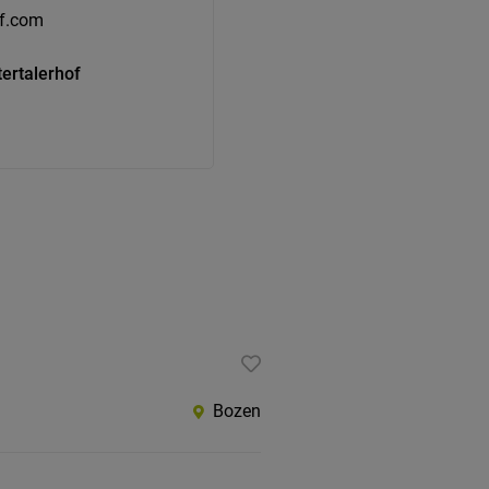
of.com
tertalerhof
Bozen