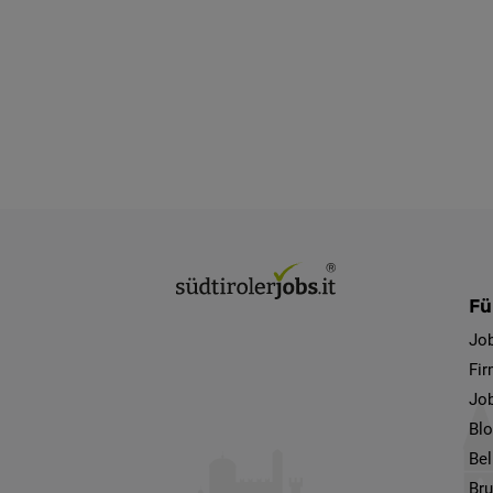
Fü
Jo
Fi
Job
Bl
Bel
Bru