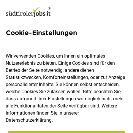
Cookie-Einstellungen
Praktikum - Influencer &
Press Relations
Wir verwenden Cookies, um Ihnen ein optimales
Nutzererlebnis zu bieten. Einige Cookies sind für den
IDM Südtirol - Alto Adige
Betrieb der Seite notwendig, andere dienen
Statistikzwecken, Komforteinstellungen, oder zur Anzeige
personalisierter Inhalte. Sie können selbst entscheiden,
Glurns
Vollzeit
Praktikum
16.07.2026
welche Cookies Sie zulassen wollen. Bitte beachten Sie,
DE
dass aufgrund Ihrer Einstellungen womöglich nicht mehr
alle Funktionalitäten der Seite verfügbar sind. Weitere
Informationen finden Sie in unserer
Datenschutzerklärung
.