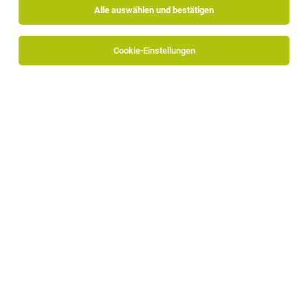
Alle auswählen und bestätigen
Alle Filter
Bozen
Cookie-Einstellungen
Die Stellenanzeige
HR Administration Specialist (m/w/d)
in
Bozen
bei Alpitronic GmbH ist leider nicht mehr
verfügbar oder wurde neu ausgeschrieben.
Zum Firmenprofil
TOP-JOB
Fahrer mit Führerschein B (m/w/d)
Bozen
05.08.2026
Vollzeit
Winestore GmbH