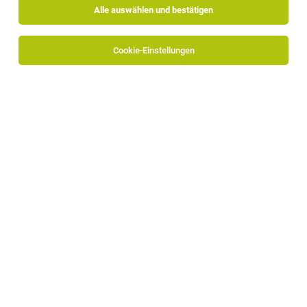
Alle auswählen und bestätigen
Cookie-Einstellungen
MagazineurIn (m/w/d) Textil- &
Möbelabteilung
St. Lorenzen
05.08.2026
Vollzeit
Hotel Textil GmbH
Deine Aufgaben: