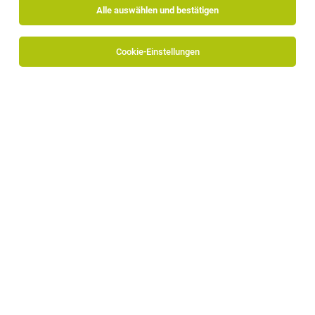
Alle auswählen und bestätigen
Sortieren
30 Jobs
Cookie-Einstellungen
Zimmerfee (m/w) für Saison 2026
Latsch
15.07.2026
Vollzeit | Teilzeit | befristet
Matill Retreat
Was du bei uns machst: