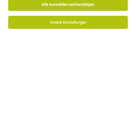
Alle auswählen und bestätigen
Sortieren
30 Jobs
Cookie-Einstellungen
2. Koch (m/w/d)– kreativ & selbstständig
Kastelbell-Tschars
11.07.2026
Vollzeit
Hotel Himmelreich
Zimmermädchen (m/w/d)