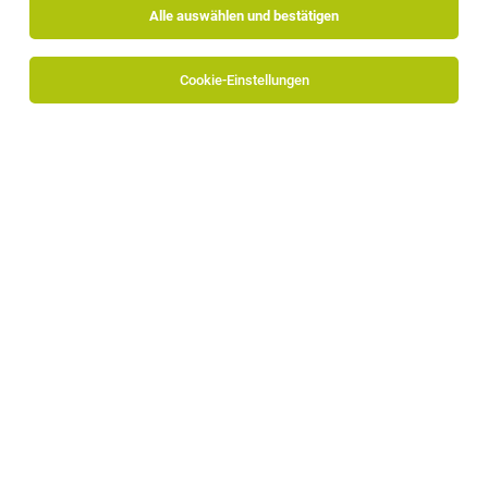
Alle auswählen und bestätigen
Sortieren
30 Jobs
Cookie-Einstellungen
Verkaufslehrling (m|w|d) gesucht: starte
deine Karriere im FARO Shopping Magazin
Brixen
14.07.2026
Vollzeit | Lehrstelle
Faroshopping GmbH
Deine Aufgaben: