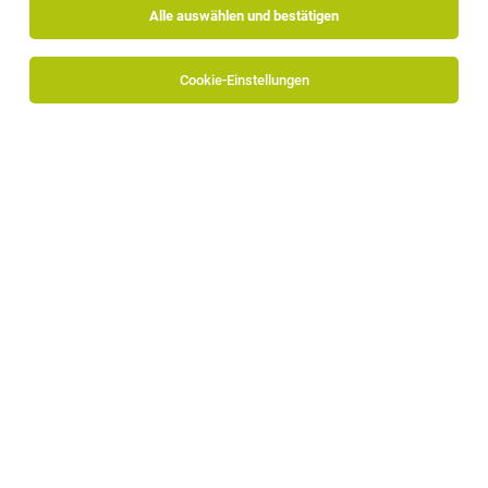
Alle auswählen und bestätigen
Sortieren
30 Jobs
Cookie-Einstellungen
Verkaufslehrling (m|w|d) gesucht: starte
deine Karriere im FARO Shopping Magazin
Brixen
14.07.2026
Vollzeit | Lehrstelle
Faroshopping GmbH
Deine Aufgaben: