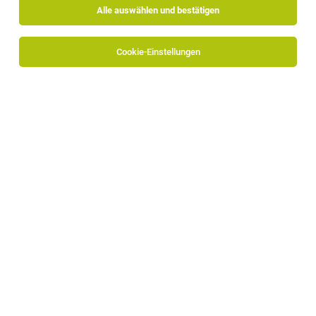
Alle auswählen und bestätigen
Sortieren
30 Jobs
Cookie-Einstellungen
TOP-JOB
Fahrer mit Führerschein B (m/w/d)
Bozen
05.08.2026
Vollzeit
Winestore GmbH
3.700+ Weine 180+ Gins 1.200+ Spirituosen
1