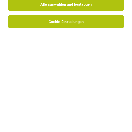
Alle auswählen und bestätigen
Cookie-Einstellungen
Fundraiser für den Tierschutz (m/w/d)
Österreich
28.07.2026
Vollzeit | befristet | Praktikum
little talks Fundraising GmbH
Der Job: