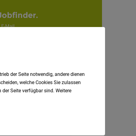
Internatio
Jobfinder.
 E-Mail.
Berufsfeld
Anstellungsa
Als Jobfinder spe
Jobs
trieb der Seite notwendig, andere dienen
der
tscheiden, welche Cookies Sie zulassen
letzten
 der Seite verfügbar sind. Weitere
24
Stunden
italienische
Jobs