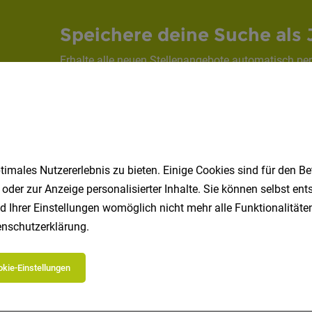
Speichere deine Suche als 
Erhalte alle neuen Stellenangebote automatisch per
Jetzt anlegen
imales Nutzererlebnis zu bieten. Einige Cookies sind für den Be
 oder zur Anzeige personalisierter Inhalte. Sie können selbst en
d Ihrer Einstellungen womöglich nicht mehr alle Funktionalitäten
nschutzerklärung
.
 beliebtesten Jobs in Südtirol
kie-Einstellungen