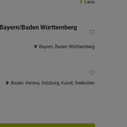
Lana
Burggr
Eisackt
ne Bayern/Baden Württemberg
Pustert
Salten-
Schler
Bayern, Baden Württemberg
Vinsch
Wippta
Überet
Bozen, Verona, Salzburg, Kundl, Seeboden
Unterl
Trentino
restliche
Italien
Österreic