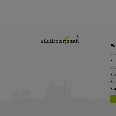
Fü
Jo
Fi
Job
Bl
Bel
Bru