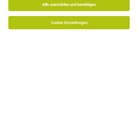
Alle auswählen und bestätigen
Cookie-Einstellungen
Mischer (m/w/d)
Sterzing
07.08.2026
Vollzeit
Pardeller Brot Manufaktur
Deine Aufgaben:
Konditor (m/w/d) *mit Option zur Teamleitung