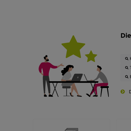
Die
D