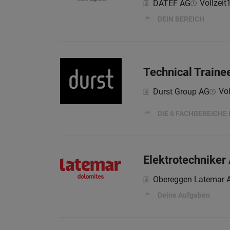
Vollzeit
DATEF AG
DEIN BEREICH
Technical Train
Vol
Durst Group AG
DIE 6 FACHBEREICHE
Elektrotechniker 
Obereggen Latemar 
Deine Aufgaben