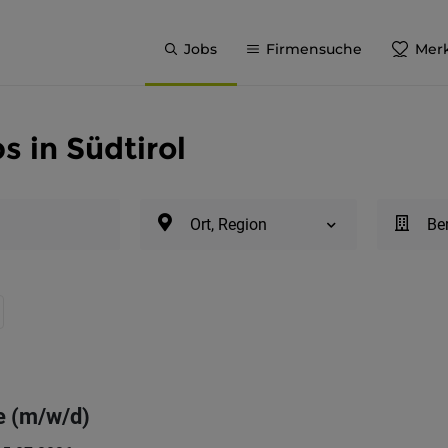
Jobs
Firmensuche
Merk
 in Südtirol
Ort, Region
Be
e (m/w/d)