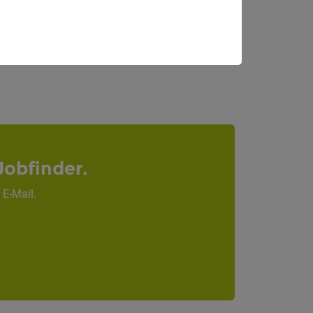
Bruneck
Jobfinder.
 E-Mail.