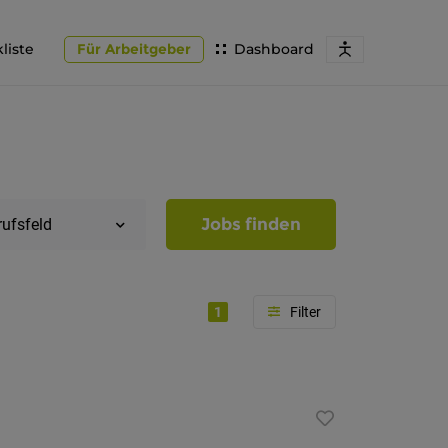
liste
Für Arbeitgeber
Dashboard
Jobs finden
rufsfeld
1
Region
Südtirol
Bozen