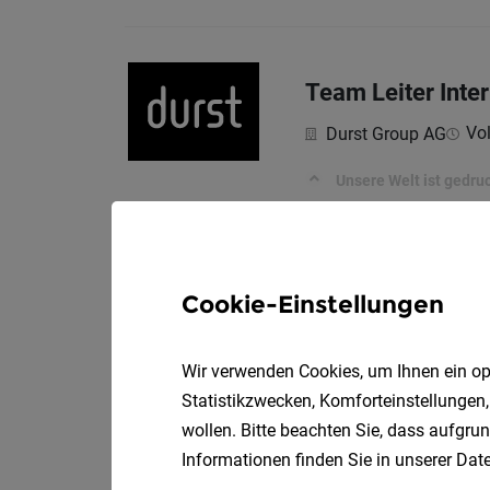
Team Leiter Inter
Vol
Durst Group AG
Unsere Welt ist gedruc
System Engineer
Cookie-Einstellungen
Vollze
Konverto AG
Welche Aufgaben erwa
Wir verwenden Cookies, um Ihnen ein opt
Statistikzwecken, Komforteinstellungen,
wollen. Bitte beachten Sie, dass aufgrun
Mechatroniker / 
Informationen finden Sie in unserer
Date