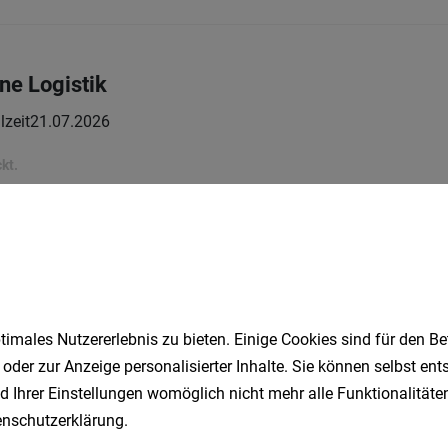
ne Logistik
lzeit
21.07.2026
kt.
 (m/w/d)
it
04.08.2026
rten dich bei uns?
imales Nutzererlebnis zu bieten. Einige Cookies sind für den Be
 oder zur Anzeige personalisierter Inhalte. Sie können selbst en
d Ihrer Einstellungen womöglich nicht mehr alle Funktionalitäten
Elektrofachkraft (m/w/d)
nschutzerklärung
.