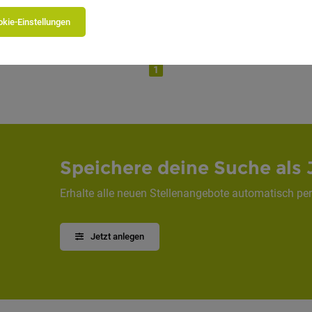
Vollzeit
19.07.2026
kie-Einstellungen
1
Speichere deine Suche als 
Erhalte alle neuen Stellenangebote automatisch per
Jetzt anlegen