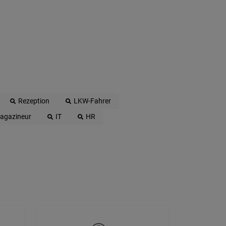
Rezeption
LKW-Fahrer
agazineur
IT
HR