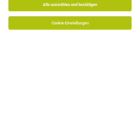
Alle auswählen und bestätigen
Sortieren
30 Jobs
Cookie-Einstellungen
Barist (m/w/d)
Ehrenburg
29.07.2026
Vollzeit
Falkensteiner Family Resort Lido
WAS DU MITBRINGEN SOLLTEST
1