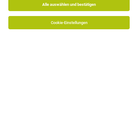
Alle auswählen und bestätigen
Sortieren
30 Jobs
Cookie-Einstellungen
Softwareentwickler (m/w/d)
Bruneck
02.08.2026
Vollzeit
Solunio GmbH
Deine Mission
DevOps Engineer (m/w/d)