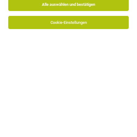
Alle auswählen und bestätigen
Cookie-Einstellungen
Transportmitarbeiter für junges Team
(m/w/d)
Meran, südtirolweit
31.07.2026
Vollzeit
Allneider Transporte
Was dich erwartet:
1