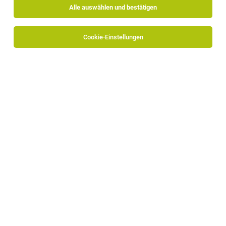
Alle auswählen und bestätigen
Cookie-Einstellungen
Software-Entwickler (m-w-d)
Bruneck
26.07.2026
Vollzeit
ACODAT GmbH
Software-Consultant (m-w-d)
Bruneck
26.07.2026
Vollzeit | Teilzeit
ACODAT GmbH