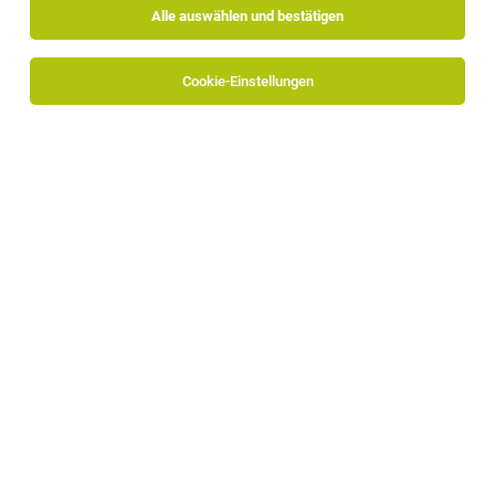
Alle auswählen und bestätigen
Sortieren
30 Jobs
Cookie-Einstellungen
Manager -/ Direktionsassistent/in
Dorf Tirol
30.07.2026
Vollzeit
Hotel Rimmele
Arbeiten auch Sie in einem der schönsten Wohlfühlhotels
Südtirols!
1