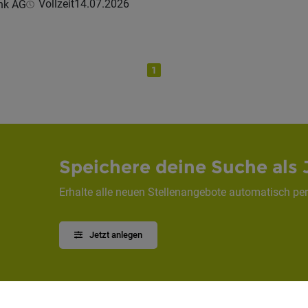
Vollzeit
14.07.2026
nk AG
1
Speichere deine Suche als 
Erhalte alle neuen Stellenangebote automatisch per
Jetzt anlegen