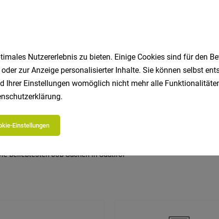
imales Nutzererlebnis zu bieten. Einige Cookies sind für den Be
 beliebtesten Jobs in Südtirol
 oder zur Anzeige personalisierter Inhalte. Sie können selbst en
d Ihrer Einstellungen womöglich nicht mehr alle Funktionalitäten
nschutzerklärung
.
Koch
Hotel
Marketing
Hausmeister
Fahrer
Tourismus
Reinigungskraft
Büro
Patissier
M
kie-Einstellungen
Buchhalter
ie beliebtesten Job-Suchen in Südtirol