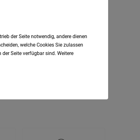
Internatio
Berufsfeld
trieb der Seite notwendig, andere dienen
Anstellungsa
tscheiden, welche Cookies Sie zulassen
 der Seite verfügbar sind. Weitere
Als Jobfinder spe
Rezeption
LKW-Fahrer
agazineur
IT
HR
Jobs
der
letzten
24
Stunden
italienische
Jobs